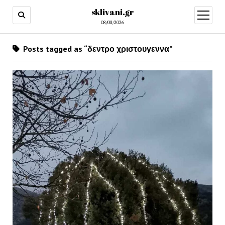
sklivani.gr
open
menu
08/08/2026
Posts tagged as “δεντρο χριστουγεννα”