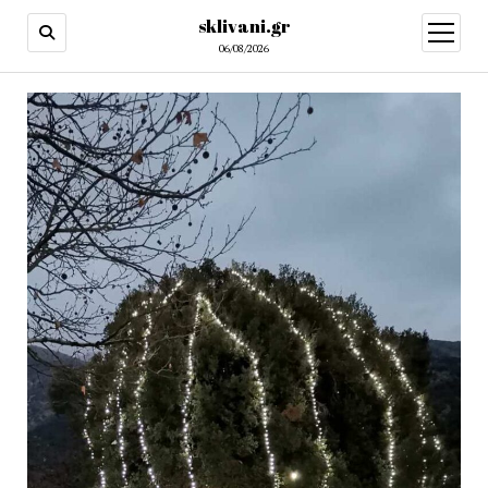
sklivani.gr
open
menu
06/08/2026