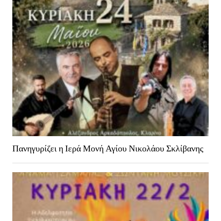
Πανηγυρίζει η Ιερά Μονή Αγίου Νικολάου Σκλίβανης