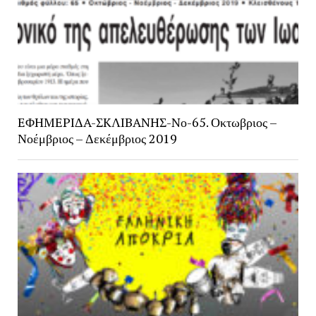
EΦHMEPIΔA-ΣKΛIBANHΣ-Nο-65. Οκτωβριος –
Νοέμβριος – Δεκέμβριος 2019