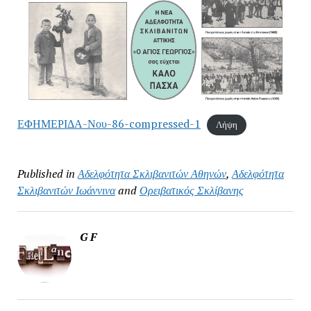
ΕΦΗΜΕΡΙΔΑ-Νου-86-compressed-1
Λήψη
Published in
Αδελφότητα Σκλιβανιτών Αθηνών
,
Αδελφότητα
Σκλιβανιτών Ιωάννινα
and
Ορειβατικός Σκλίβανης
G F