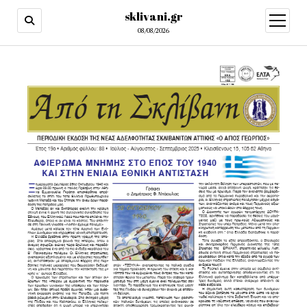
sklivani.gr
open
menu
08/08/2026