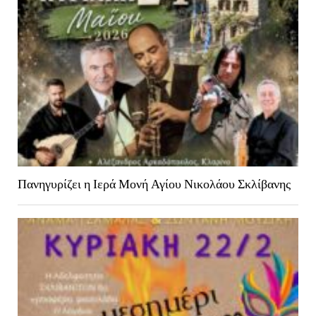
Πανηγυρίζει η Ιερά Μονή Αγίου Νικολάου Σκλίβανης