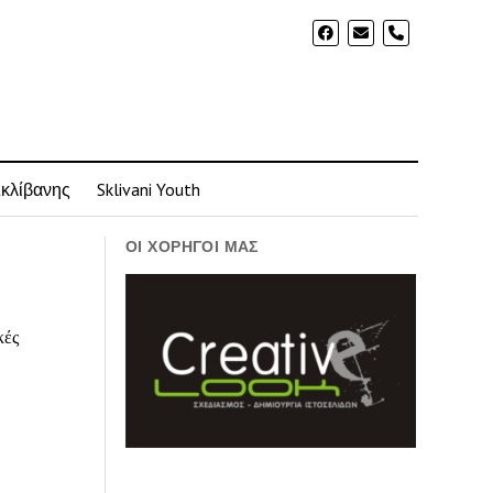
phone
Σκλίβανης
Sklivani Youth
ΟΙ ΧΟΡΗΓΟΊ ΜΑΣ
κές