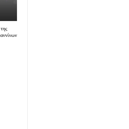
 της
ωαννίνων