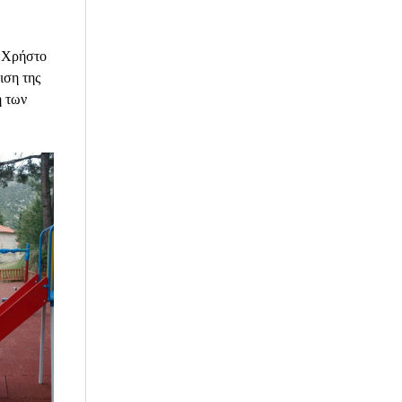
ο Χρήστο
ιση της
η των