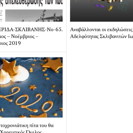
PIΔA-ΣKΛIBANHΣ-Nο-65.
Αναβάλλονται οι εκδηλώσεις
ος – Νοέμβριος –
Αδελφότητας Σκλιβανιτών Ι
ριος 2019
τοχρονιάτικη πίτα του θα
 Χορευτικός Όμιλος