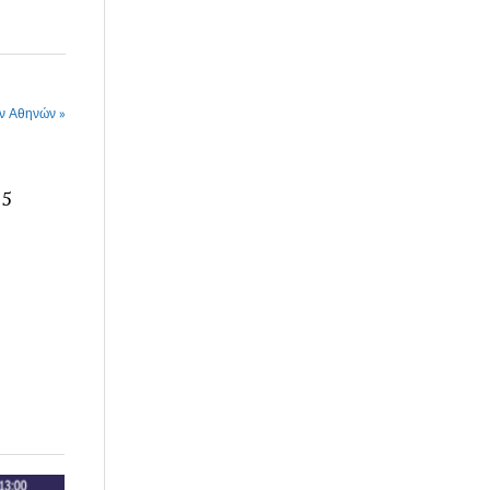
ών Αθηνών »
25