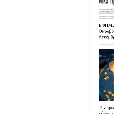
EΦHME
Οκτωβρι
Δεκέμβ
Την πρω
κόψει ο