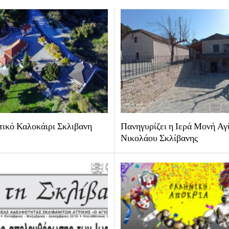
τικό Καλοκάιρι Σκλιβανη
Πανηγυρίζει η Ιερά Μονή Αγ
Νικολάου Σκλίβανης