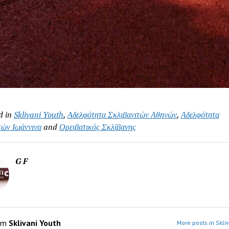
d in
Sklivani Youth
,
Αδελφότητα Σκλιβανιτών Αθηνών
,
Αδελφότητα
τών Ιωάννινα
and
Ορειβατικός Σκλίβανης
G F
om
Sklivani Youth
More posts in Skli