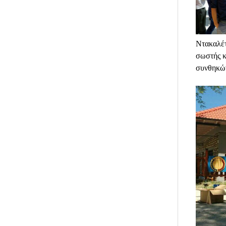
Ντακαλέτ
σωστής κ
συνθηκών