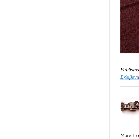
Publishe
Σκλιβανι
More fr