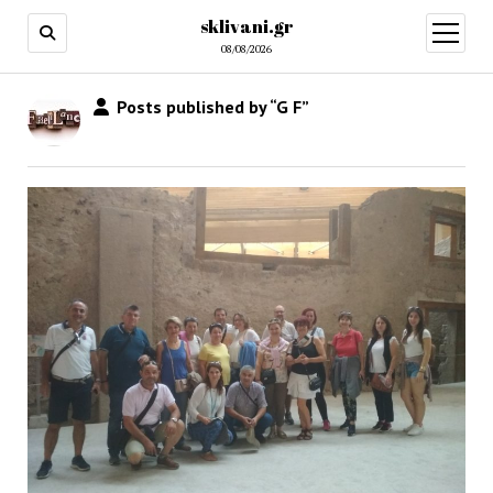
sklivani.gr
open
menu
08/08/2026
Posts published by “G F”