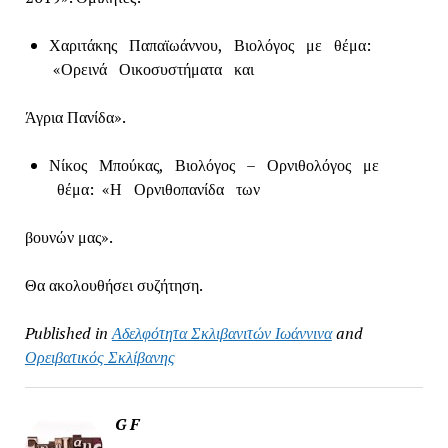
Χαριτάκης Παπαϊωάννου, Βιολόγος με θέμα:
«Ορεινά Οικοσυστήματα και
Άγρια Πανίδα».
Νίκος Μπούκας, Βιολόγος – Ορνιθολόγος με
θέμα: «Η Ορνιθοπανίδα των
βουνών μας».
Θα ακολουθήσει συζήτηση.
Published in
Αδελφότητα Σκλιβανιτών Ιωάννινα
and
Ορειβατικός Σκλίβανης
G F