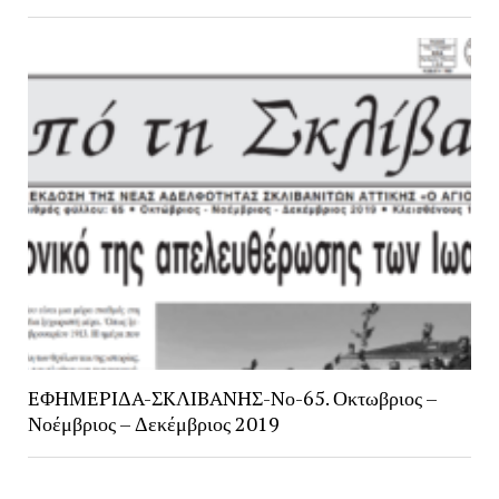
EΦHMEPIΔA-ΣKΛIBANHΣ-Nο-65. Οκτωβριος –
Νοέμβριος – Δεκέμβριος 2019