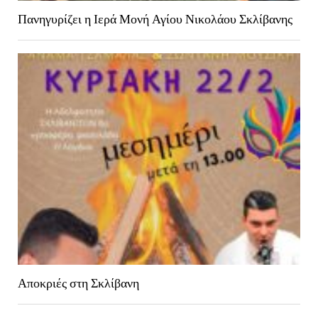
Πανηγυρίζει η Ιερά Μονή Αγίου Νικολάου Σκλίβανης
Αποκριές στη Σκλίβανη