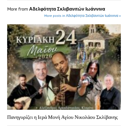
More from
Αδελφότητα Σκλιβανιτών Ιωάννινα
More posts in Αδελφότητα Σκλιβανιτών Ιωάννινα »
Πανηγυρίζει η Ιερά Μονή Αγίου Νικολάου Σκλίβανης