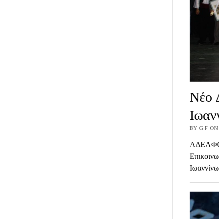
Νέο 
Ιωαν
BY G F ON
ΑΔΕΛΦΟΤ
Επικοινω
Ιωαννίνω