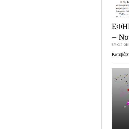
EΦH
– Νο
BY G F ON
Κατεβάστ