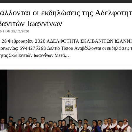
άλλονται οι εκδηλώσεις της Αδελφότη
βανιτών Ιωαννίνων
NI ON 28/02/2020
να, 28 Φεβρουαρίου 2020 ΑΔΕΛΦΟΤΗΤΑ ΣΚΛΙΒΑΝΙΤΩΝ ΙΩΑΝΝ
κοινωνίας: 6944275268 Δελτίο Τύπου Αναβάλλονται οι εκδηλώσεις 
τας Σκλιβανιτών Ιωαννίνων Μετά…