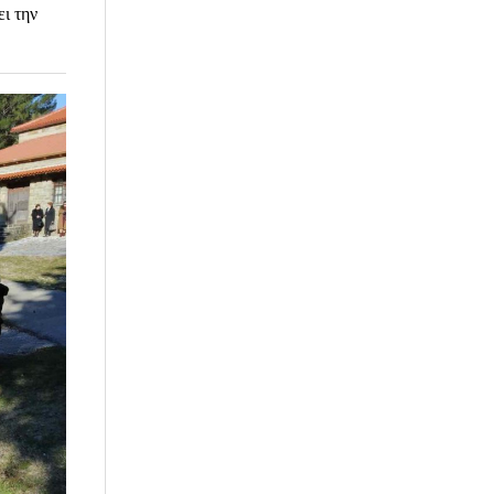
ι την