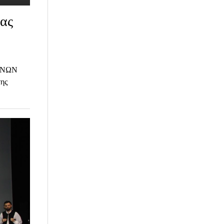
τας
ΙΝΩΝ
της