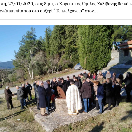
ρτη, 22/01/2020, στις 8 μμ, ο Χορευτικός Όμιλος Σκλίβανης θα κόψε
νιάτικη πίτα του στο ουζερί “Τεμπελχανείο” στον…