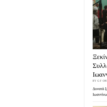
Ξεκί
Συλλ
Ιωαν
BY G F ON
Δυνατά ξ
Ιωαννίνω