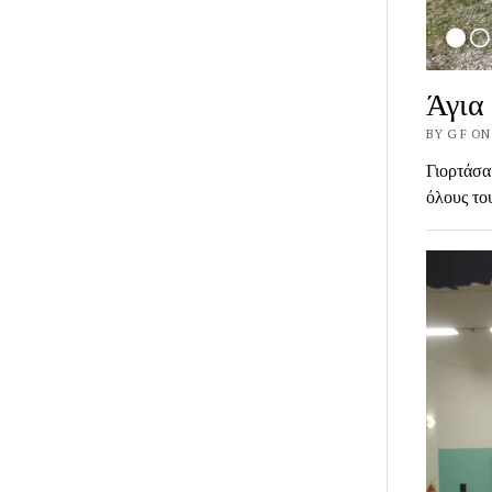
Άγια
BY G F ON
Γιορτάσα
όλους το