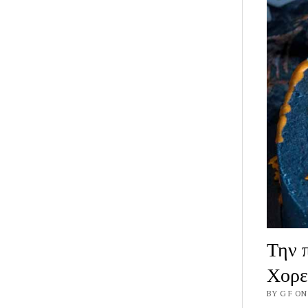
Την 
Χορε
BY G F ON