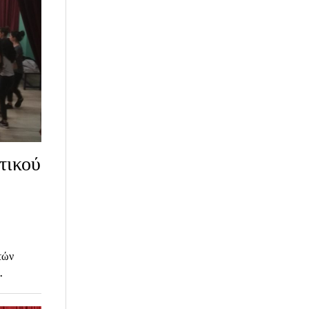
τικού
τών
…