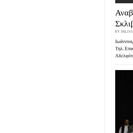
Αναβ
Σκλι
BY SKLIVA
Ιωάννι
Τηλ. Επι
Αδελφότη